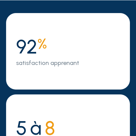
92
%
satisfaction apprenant
5à
8